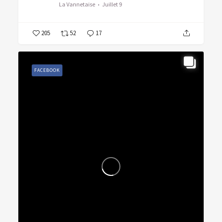
La Vannetaise
Juillet 9
205
52
17
FACEBOOK