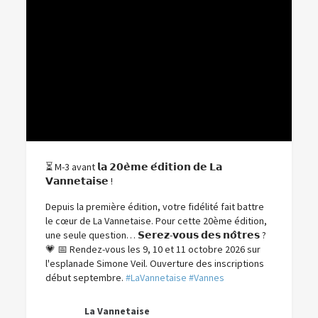
⏳ M-3 avant 𝗹𝗮 𝟮𝟬𝗲̀𝗺𝗲 𝗲́𝗱𝗶𝘁𝗶𝗼𝗻 𝗱𝗲 𝗟𝗮
𝗩𝗮𝗻𝗻𝗲𝘁𝗮𝗶𝘀𝗲 !
Depuis la première édition, votre fidélité fait battre
le cœur de La Vannetaise.
Pour cette 20ème édition,
une seule question…
𝗦𝗲𝗿𝗲𝘇-𝘃𝗼𝘂𝘀 𝗱𝗲𝘀 𝗻𝗼̂𝘁𝗿𝗲𝘀 ?
💗
📅 Rendez-vous les 9, 10 et 11 octobre 2026 sur
l'esplanade Simone Veil. Ouverture des inscriptions
début septembre.
#LaVannetaise
#Vannes
La Vannetaise