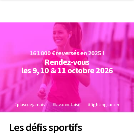
161 000 € reversés en 2025 !
Rendez-vous
les 9, 10 & 11 octobre 2026
#plusquejamais
#lavannetaise
#fightingcancer
Les défis sportifs