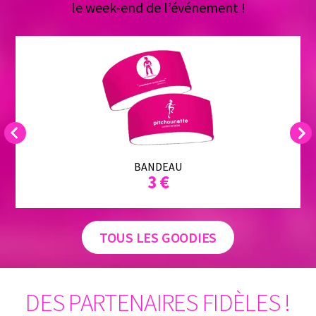
le week-end de l’événement !
Previous
Next
BANDEAU
3 €
TOUS LES GOODIES
DES PARTENAIRES FIDÈLES !