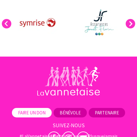
Previous
Next
FAIRE UN DON
BÉNÉVOLE
PARTENAIRE
SUIVEZ-NOUS
#LaVannetaise
#FightingCancer
#Plusquejamais