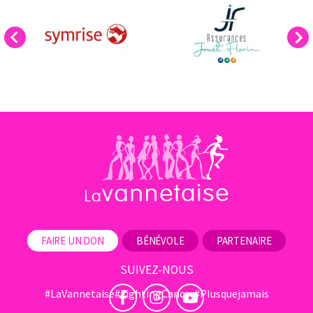
Previous
Next
FAIRE UN DON
BÉNÉVOLE
PARTENAIRE
SUIVEZ-NOUS
#LaVannetaise
#FightingCancer
#Plusquejamais