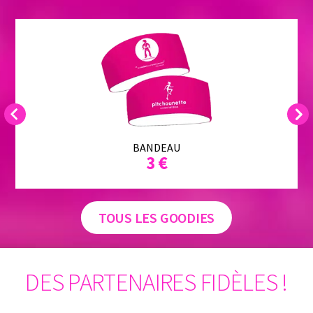
Previous
Next
BANDEAU
3 €
TOUS LES GOODIES
DES PARTENAIRES FIDÈLES !