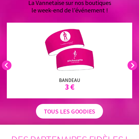
La Vannetaise sur nos boutiques
le week-end de l’événement !
Previous
Next
BANDEAU
3 €
TOUS LES GOODIES