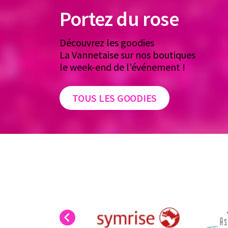
Portez du rose
Découvrez les goodies
La Vannetaise sur nos boutiques
le week-end de l’événement !
AIMANT
PETIT ET GRAND
CEIN
MAGNÉTIQUE
BADGE
DOS
TOUS LES GOODIES
3 €
1 & 2 €
7
Previous