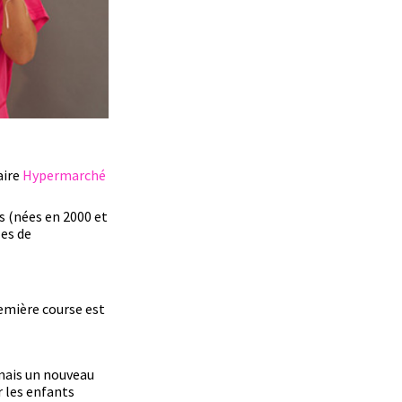
aire
Hypermarché
s (nées en 2000 et
les de
emière course est
 mais un nouveau
r les enfants