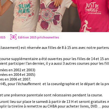
2015
Edition 2015
pitchounettes
classement) est réservée aux filles de 8 à 15 ans avec notre parten
course supplémentaire a été ouvertes pour les filles de 14 et 15 an
ent participer l’an dernier, il y a aussi 3 autres courses pour les fil
(nées en 2002 et 2003)
(nées en 2004 et 2005)
ées en 2006 et 2007.
45, pour l’échauffement et la coeurégraphie et le départ de la pr
et une présence parentale sont nécessaires pendant la course.
uront lieu sur place le samedi à partir de 13 H et seront gratuites
emplir la tirelire à remettre au CHBA pour acheter livres, DVD… pou