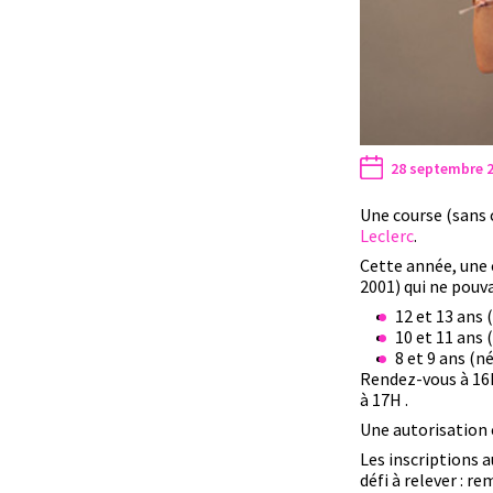
28 septembre 
Une course (sans 
Leclerc
.
Cette année, une 
2001) qui ne pouvai
12 et 13 ans 
10 et 11 ans 
8 et 9 ans (n
Rendez-vous à 16H
à 17H .
Une autorisation 
Les inscriptions a
défi à relever : r