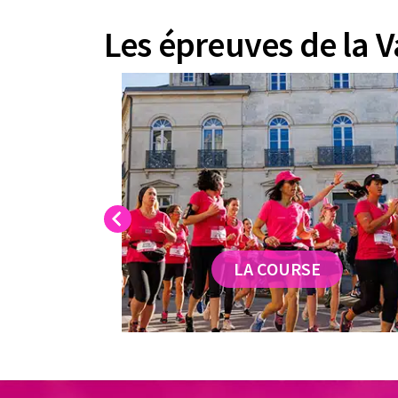
Les épreuves de la 
Previous
LA COURSE
E