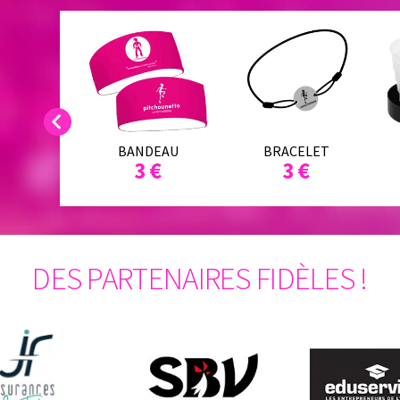
Previous
TURE
BANDEAU
BRACELET
3 €
3 €
SARD
 €
DES PARTENAIRES FIDÈLES !