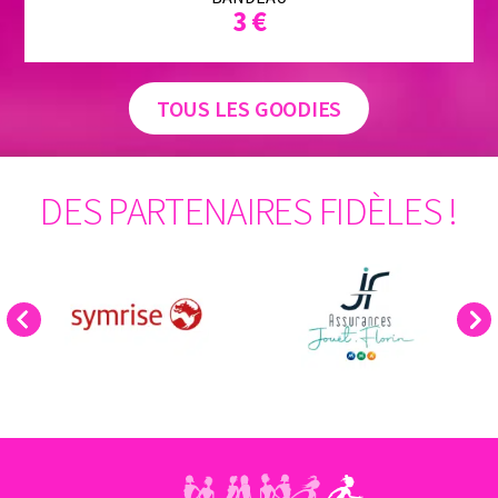
3 €
TOUS LES GOODIES
DES PARTENAIRES FIDÈLES !
Previous
Next