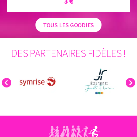
3 €
TOUS LES GOODIES
DES PARTENAIRES FIDÈLES !
Previous
Next