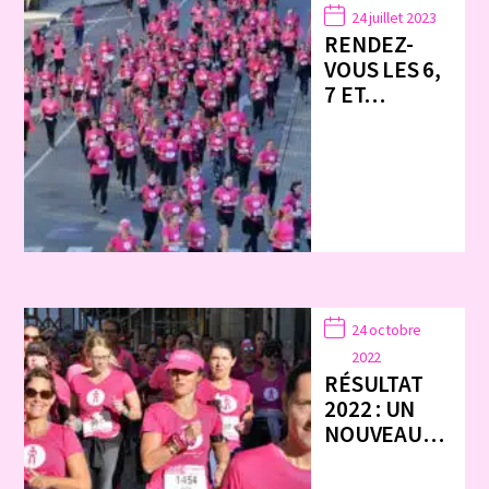
24 juillet 2023
RENDEZ-
VOUS LES 6,
7 ET…
24 octobre
2022
RÉSULTAT
2022 : UN
NOUVEAU…