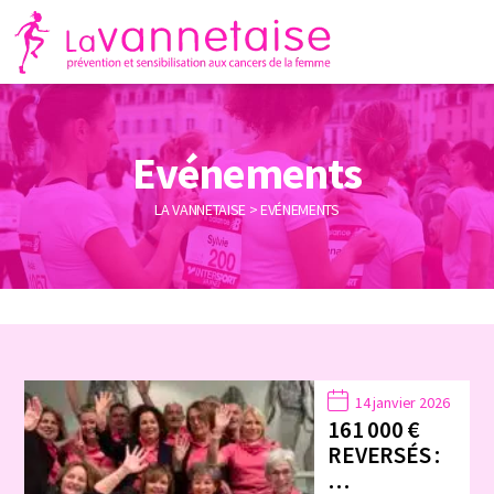
Evénements
LA VANNETAISE
>
EVÉNEMENTS
14 janvier 2026
161 000 €
REVERSÉS :
…